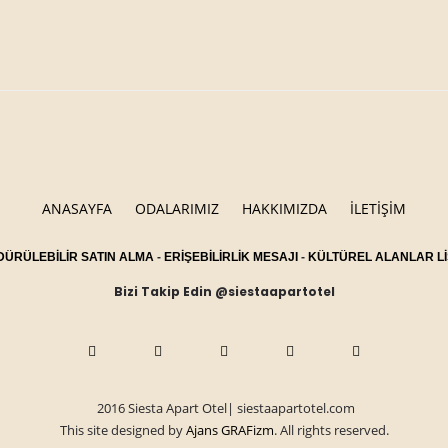
ANASAYFA
ODALARIMIZ
HAKKIMIZDA
İLETİŞİM
ÜRÜLEBİLİR SATIN ALMA
-
ERİŞEBİLİRLİK MESAJI
-
KÜLTÜREL ALANLAR Lİ
Bizi Takip Edin @siestaapartotel
2016 Siesta Apart Otel| siestaapartotel.com
This site designed by
Ajans GRAFizm
. All rights reserved.