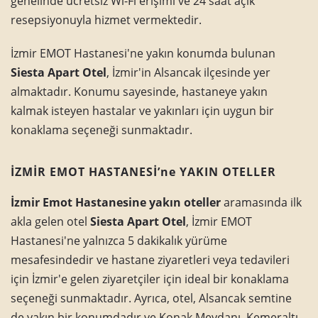
genelinde ücretsiz Wi-Fi erişimi ve 24 saat açık
resepsiyonuyla hizmet vermektedir.
İzmir EMOT Hastanesi'ne yakın konumda bulunan
Siesta Apart Otel
, İzmir'in Alsancak ilçesinde yer
almaktadır. Konumu sayesinde, hastaneye yakın
kalmak isteyen hastalar ve yakınları için uygun bir
konaklama seçeneği sunmaktadır.
İZMİR EMOT HASTANESİ’ne YAKIN OTELLER
İzmir Emot Hastanesine yakın oteller
aramasında ilk
akla gelen otel
Siesta Apart
Otel
,
İzmir EMOT
Hastanesi'ne yalnızca 5 dakikalık yürüme
mesafesindedir ve hastane ziyaretleri veya tedavileri
için İzmir'e gelen ziyaretçiler için ideal bir konaklama
seçeneği sunmaktadır. Ayrıca, otel, Alsancak semtine
de yakın bir konumdadır ve Konak Meydanı, Kemeraltı