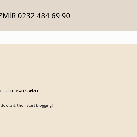
HED IN
UNCATEGORIZED
r delete it, then start blogging!