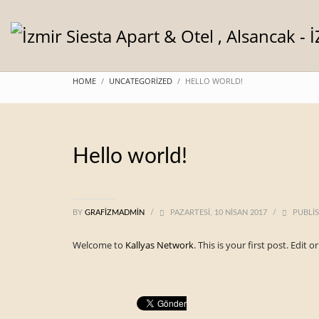
HOME
UNCATEGORIZED
HELLO WORLD!
Hello world!
BY
GRAFIZMADMIN
/
PAZARTESI, 10 NISAN 2017
/
PUBLIS
Welcome to
Kallyas Network
. This is your first post. Edit o