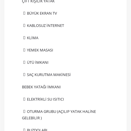
ÇİFT KİŞİLİK YATAK
BÜYÜK EKRAN TV
KABLOSUZ İNTERNET
KLİMA
YEMEK MASASI
ÜTÜ İMKANI
SAÇ KURUTMA MAKİNESİ
BEBEK YATAĞI İMKANI
ELEKTRİKLİ SU ISITICI
OTURMA GRUBU (AÇILIP YATAK HALİNE
GELEBİLİR )
BUZDOLABI