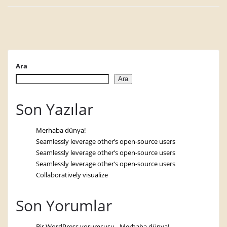
Ara
Ara
Son Yazılar
Merhaba dünya!
Seamlessly leverage other’s open-source users
Seamlessly leverage other’s open-source users
Seamlessly leverage other’s open-source users
Collaboratively visualize
Son Yorumlar
Bir WordPress yorumcusu
-
Merhaba dünya!