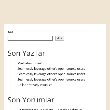
Ara
Ara
Son Yazılar
Merhaba dünya!
Seamlessly leverage other’s open-source users
Seamlessly leverage other’s open-source users
Seamlessly leverage other’s open-source users
Collaboratively visualize
Son Yorumlar
Bir WordPress yorumcusu
-
Merhaba dünya!